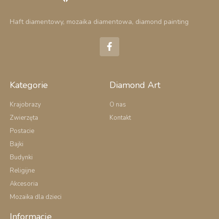
Haft diamentowy, mozaika diamentowa, diamond painting
F
a
c
e
b
o
Kategorie
Diamond Art
o
k
Krajobrazy
O nas
-
Zwierzęta
Kontakt
f
Postacie
Bajki
Budynki
Religijne
Akcesoria
Mozaika dla dzieci
Informacje