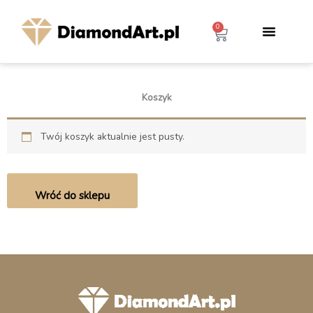
Przejdź
do
0
Wózek
treści
Koszyk
Twój koszyk aktualnie jest pusty.
Wróć do sklepu