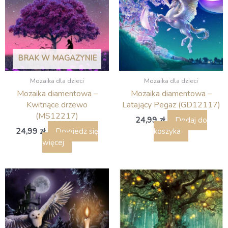
BRAK W MAGAZYNIE
Mozaika dla dzieci
Mozaika dla dzieci
Mozaika diamentowa –
Mozaika diamentowa –
Kwitnące drzewo
Latający Pegaz (GD12117)
(MS12217)
24,99
zł
Dodaj do
24,99
zł
Dowiedz się
koszyka
więcej