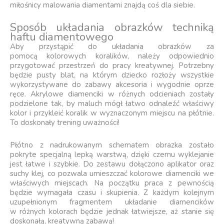
miłośnicy malowania diamentami znajdą coś dla siebie.
Sposób układania obrazków techniką
haftu diamentowego
Aby przystąpić do układania obrazków za
pomocą kolorowych koralików, należy odpowiednio
przygotować przestrzeń do pracy kreatywnej. Potrzebny
będzie pusty blat, na którym dziecko rozłoży wszystkie
wykorzystywane do zabawy akcesoria i wygodnie oprze
ręce. Akrylowe diamenciki w różnych odcieniach zostały
podzielone tak, by maluch mógł łatwo odnaleźć właściwy
kolor i przykleić koralik w wyznaczonym miejscu na płótnie.
To doskonały trening uważności!
Płótno z nadrukowanym schematem obrazka zostało
pokryte specjalną lepką warstwą, dzięki czemu wyklejanie
jest łatwe i szybkie. Do zestawu dołączono aplikator oraz
suchy klej, co pozwala umieszczać kolorowe diamenciki we
właściwych miejscach. Na początku praca z pewnością
będzie wymagała czasu i skupienia. Z każdym kolejnym
uzupełnionym fragmentem układanie diamencików
w różnych kolorach będzie jednak łatwiejsze, aż stanie się
doskonałą, kreatywną zabawą!