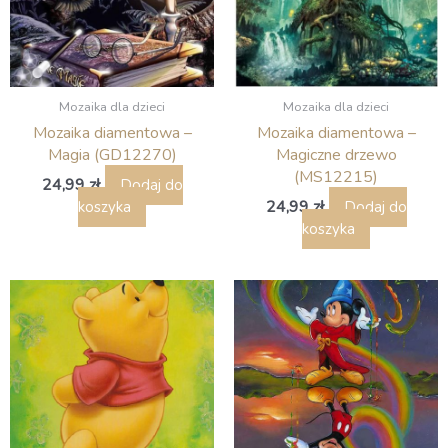
Mozaika dla dzieci
Mozaika dla dzieci
Mozaika diamentowa –
Mozaika diamentowa –
Magia (GD12270)
Magiczne drzewo
(MS12215)
24,99
zł
Dodaj do
24,99
zł
koszyka
Dodaj do
koszyka