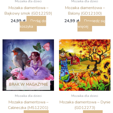
Mozaika dla dzieci
Mozaika dla dzieci
Mozaika diamentowa –
Mozaika diamentowa –
Bajkowy smok (GD12259)
Balony (GD12100)
24,99
zł
24,99
zł
Dodaj do
Dowiedz się
koszyka
więcej
BRAK W MAGAZYNIE
Mozaika dla dzieci
Mozaika dla dzieci
Mozaika diamentowa –
Mozaika diamentowa – Dynie
Calineczka (MS12201)
(GD12273)