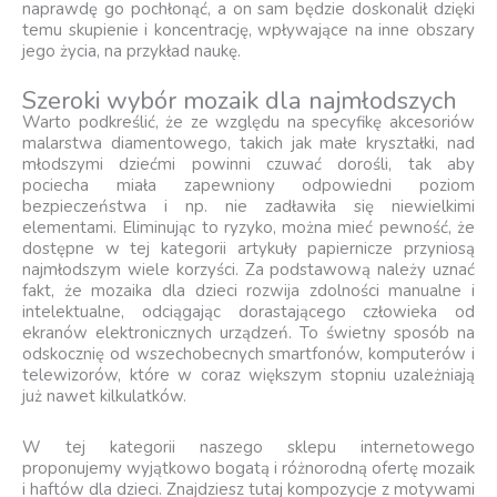
naprawdę go pochłonąć, a on sam będzie doskonalił dzięki
temu skupienie i koncentrację, wpływające na inne obszary
jego życia, na przykład naukę.
Szeroki wybór mozaik dla najmłodszych
Warto podkreślić, że ze względu na specyfikę akcesoriów
malarstwa diamentowego, takich jak małe kryształki, nad
młodszymi dziećmi powinni czuwać dorośli, tak aby
pociecha miała zapewniony odpowiedni poziom
bezpieczeństwa i np. nie zadławiła się niewielkimi
elementami. Eliminując to ryzyko, można mieć pewność, że
dostępne w tej kategorii artykuły papiernicze przyniosą
najmłodszym wiele korzyści. Za podstawową należy uznać
fakt, że mozaika dla dzieci rozwija zdolności manualne i
intelektualne, odciągając dorastającego człowieka od
ekranów elektronicznych urządzeń. To świetny sposób na
odskocznię od wszechobecnych smartfonów, komputerów i
telewizorów, które w coraz większym stopniu uzależniają
już nawet kilkulatków.
W tej kategorii naszego sklepu internetowego
proponujemy wyjątkowo bogatą i różnorodną ofertę mozaik
i haftów dla dzieci. Znajdziesz tutaj kompozycje z motywami