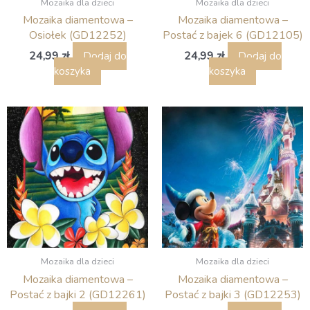
Mozaika dla dzieci
Mozaika dla dzieci
Mozaika diamentowa –
Mozaika diamentowa –
Osiołek (GD12252)
Postać z bajek 6 (GD12105)
24,99
zł
24,99
zł
Dodaj do
Dodaj do
koszyka
koszyka
Mozaika dla dzieci
Mozaika dla dzieci
Mozaika diamentowa –
Mozaika diamentowa –
Postać z bajki 2 (GD12261)
Postać z bajki 3 (GD12253)