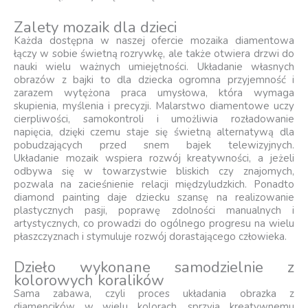
Zalety mozaik dla dzieci
Każda dostępna w naszej ofercie mozaika diamentowa
łączy w sobie świetną rozrywkę, ale także otwiera drzwi do
nauki wielu ważnych umiejętności. Układanie własnych
obrazów z bajki to dla dziecka ogromna przyjemność i
zarazem wytężona praca umysłowa, która wymaga
skupienia, myślenia i precyzji. Malarstwo diamentowe uczy
cierpliwości, samokontroli i umożliwia rozładowanie
napięcia, dzięki czemu staje się świetną alternatywą dla
pobudzających przed snem bajek telewizyjnych.
Układanie mozaik wspiera rozwój kreatywności, a jeżeli
odbywa się w towarzystwie bliskich czy znajomych,
pozwala na zacieśnienie relacji międzyludzkich. Ponadto
diamond painting daje dziecku szansę na realizowanie
plastycznych pasji, poprawę zdolności manualnych i
artystycznych, co prowadzi do ogólnego progresu na wielu
płaszczyznach i stymuluje rozwój dorastającego człowieka.
Dzieło wykonane samodzielnie z
kolorowych koralików
Sama zabawa, czyli proces układania obrazka z
diamencików w wielu kolorach, sprzyja kreatywnemu