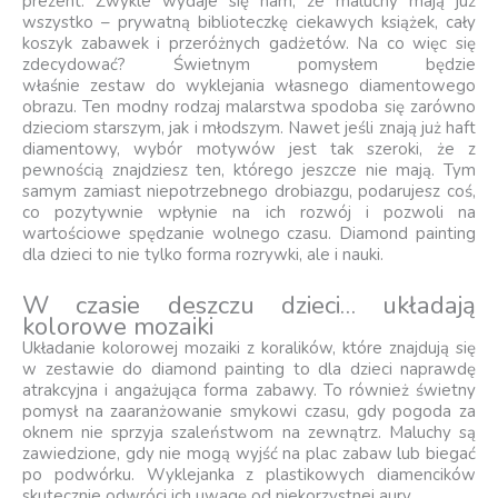
prezent. Zwykle wydaje się nam, że maluchy mają już
wszystko – prywatną biblioteczkę ciekawych książek, cały
koszyk zabawek i przeróżnych gadżetów. Na co więc się
zdecydować? Świetnym pomysłem będzie
właśnie zestaw do wyklejania własnego diamentowego
obrazu. Ten modny rodzaj malarstwa spodoba się zarówno
dzieciom starszym, jak i młodszym. Nawet jeśli znają już haft
diamentowy, wybór motywów jest tak szeroki, że z
pewnością znajdziesz ten, którego jeszcze nie mają. Tym
samym zamiast niepotrzebnego drobiazgu, podarujesz coś,
co pozytywnie wpłynie na ich rozwój i pozwoli na
wartościowe spędzanie wolnego czasu. Diamond painting
dla dzieci to nie tylko forma rozrywki, ale i nauki.
W czasie deszczu dzieci… układają
kolorowe mozaiki
Układanie kolorowej mozaiki z koralików, które znajdują się
w zestawie do diamond painting to dla dzieci naprawdę
atrakcyjna i angażująca forma zabawy. To również świetny
pomysł na zaaranżowanie smykowi czasu, gdy pogoda za
oknem nie sprzyja szaleństwom na zewnątrz. Maluchy są
zawiedzione, gdy nie mogą wyjść na plac zabaw lub biegać
po podwórku. Wyklejanka z plastikowych diamencików
skutecznie odwróci ich uwagę od niekorzystnej aury.