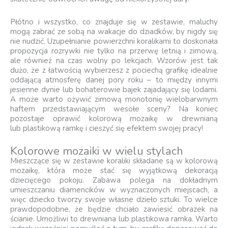
Płótno i wszystko, co znajduje się w zestawie, maluchy
mogą zabrać ze sobą na wakacje do dziadków, by nigdy się
nie nudzić. Uzupełnianie powierzchni koralikami to doskonała
propozycja rozrywki nie tylko na przerwę letnią i zimową,
ale również na czas wolny po lekcjach. Wzorów jest tak
dużo, że z łatwością wybierzesz z pociechą grafikę idealnie
oddającą atmosferę danej pory roku – to między innymi
jesienne dynie lub bohaterowie bajek zajadający się lodami.
A może warto ożywić zimową monotonię wielobarwnym
haftem przedstawiającym wesołe sceny? Na koniec
pozostaje oprawić kolorową mozaikę w drewnianą
lub plastikową ramkę i cieszyć się efektem swojej pracy!
Kolorowe mozaiki w wielu stylach
Mieszczące się w zestawie koraliki składane są w kolorową
mozaikę, która może stać się wyjątkową dekoracją
dziecięcego pokoju. Zabawa polega na dokładnym
umieszczaniu diamencików w wyznaczonych miejscach, a
więc dziecko tworzy swoje własne dzieło sztuki. To wielce
prawdopodobne, że będzie chciało zawiesić obrazek na
ścianie. Umożliwi to drewniana lub plastikowa ramka. Warto