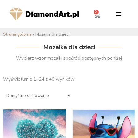
Przejdź
do
0
Wózek
treści
Mozaika dla dzieci
Strona główna
/ Mozaika dla dzieci
Mozaika dla dzieci
Wybierz wzór mozaiki spośród dostępnych poniżej
Wyświetlanie 1–24 z 40 wyników