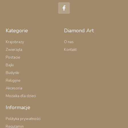
F
a
c
e
b
o
Kategorie
Diamond Art
o
k
Krajobrazy
O nas
-
Zwierzęta
Kontakt
f
Postacie
Bajki
Budynki
Religijne
Akcesoria
Mozaika dla dzieci
Informacje
Polityka prywatności
Regulamin