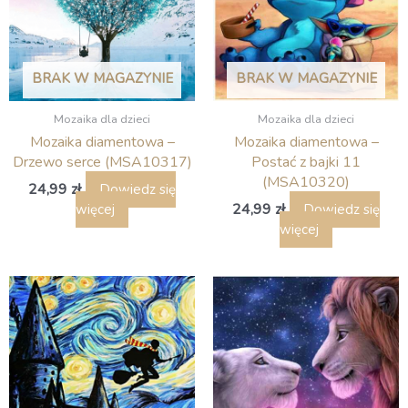
BRAK W MAGAZYNIE
BRAK W MAGAZYNIE
Mozaika dla dzieci
Mozaika dla dzieci
Mozaika diamentowa –
Mozaika diamentowa –
Drzewo serce (MSA10317)
Postać z bajki 11
(MSA10320)
24,99
zł
Dowiedz się
24,99
zł
więcej
Dowiedz się
więcej