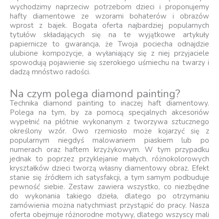
wychodzimy naprzeciw potrzebom dzieci i proponujemy
hafty diamentowe ze wzorami bohaterów i obrazów
wprost z bajek. Bogata oferta najbardziej popularnych
tytułów składających się na te wyjątkowe artykuły
papiernicze to gwarancja, że Twoja pociecha odnajdzie
ulubione kompozycje, a wyłaniający się z niej przyjaciele
spowodują pojawienie się szerokiego uśmiechu na twarzy i
dadzą mnóstwo radości.
Na czym polega diamond painting?
Technika diamond painting to inaczej haft diamentowy.
Polega na tym, by za pomocą specjalnych akcesoriów
wypełnić na płótnie wykonanym z tworzywa sztucznego
określony wzór. Owo rzemiosło może kojarzyć się z
popularnym niegdyś malowaniem piaskiem lub po
numerach oraz haftem krzyżykowym. W tym przypadku
jednak to poprzez przyklejanie małych, różnokolorowych
kryształków dzieci tworzą własny diamentowy obraz. Efekt
stanie się źródłem ich satysfakcji, a tym samym podbuduje
pewność siebie. Zestaw zawiera wszystko, co niezbędne
do wykonania takiego dzieła, dlatego po otrzymaniu
zamówienia można natychmiast przystąpić do pracy. Nasza
oferta obejmuje różnorodne motywy, dlatego wszyscy mali