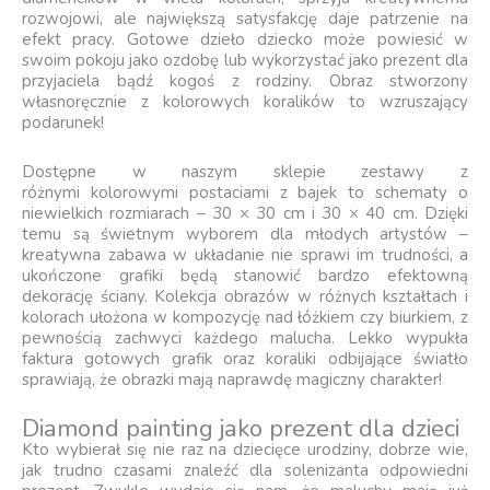
rozwojowi, ale największą satysfakcję daje patrzenie na
efekt pracy. Gotowe dzieło dziecko może powiesić w
swoim pokoju jako ozdobę lub wykorzystać jako prezent dla
przyjaciela bądź kogoś z rodziny. Obraz stworzony
własnoręcznie z kolorowych koralików to wzruszający
podarunek!
Dostępne w naszym sklepie zestawy z
różnymi kolorowymi postaciami z bajek to schematy o
niewielkich rozmiarach – 30 × 30 cm i 30 × 40 cm. Dzięki
temu są świetnym wyborem dla młodych artystów –
kreatywna zabawa w układanie nie sprawi im trudności, a
ukończone grafiki będą stanowić bardzo efektowną
dekorację ściany. Kolekcja obrazów w różnych kształtach i
kolorach ułożona w kompozycję nad łóżkiem czy biurkiem, z
pewnością zachwyci każdego malucha. Lekko wypukła
faktura gotowych grafik oraz koraliki odbijające światło
sprawiają, że obrazki mają naprawdę magiczny charakter!
Diamond painting jako prezent dla dzieci
Kto wybierał się nie raz na dziecięce urodziny, dobrze wie,
jak trudno czasami znaleźć dla solenizanta odpowiedni