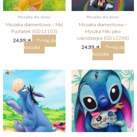
Mozaika dla dzieci
Mozaika dla dzieci
Mozaika diamentowa – Miś
Mozaika diamentowa –
Puchatek (GD12103)
Myszka Miki jako
czarodziejka (GD12296)
24,99
zł
Dodaj do
24,99
zł
koszyka
Dodaj do
koszyka