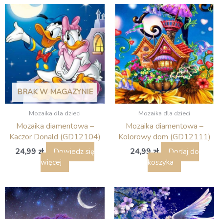
BRAK W MAGAZYNIE
Mozaika dla dzieci
Mozaika dla dzieci
Mozaika diamentowa –
Mozaika diamentowa –
Kaczor Donald (GD12104)
Kolorowy dom (GD12111)
24,99
zł
24,99
zł
Dowiedz się
Dodaj do
więcej
koszyka