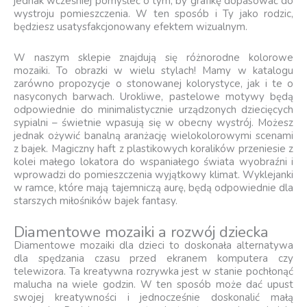
jednak wcześniej pomyśleć o tym, by grafikę dopasować do
wystroju pomieszczenia. W ten sposób i Ty jako rodzic,
będziesz usatysfakcjonowany efektem wizualnym.
W naszym sklepie znajdują się różnorodne kolorowe
mozaiki. To obrazki w wielu stylach! Mamy w katalogu
zarówno propozycje o stonowanej kolorystyce, jak i te o
nasyconych barwach. Urokliwe, pastelowe motywy będą
odpowiednie do minimalistycznie urządzonych dziecięcych
sypialni – świetnie wpasują się w obecny wystrój. Możesz
jednak ożywić banalną aranżację wielokolorowymi scenami
z bajek. Magiczny haft z plastikowych koralików przeniesie z
kolei małego lokatora do wspaniałego świata wyobraźni i
wprowadzi do pomieszczenia wyjątkowy klimat. Wyklejanki
w ramce, które mają tajemniczą aurę, będą odpowiednie dla
starszych miłośników bajek fantasy.
Diamentowe mozaiki a rozwój dziecka
Diamentowe mozaiki dla dzieci to doskonała alternatywa
dla spędzania czasu przed ekranem komputera czy
telewizora. Ta kreatywna rozrywka jest w stanie pochłonąć
malucha na wiele godzin. W ten sposób może dać upust
swojej kreatywności i jednocześnie doskonalić małą