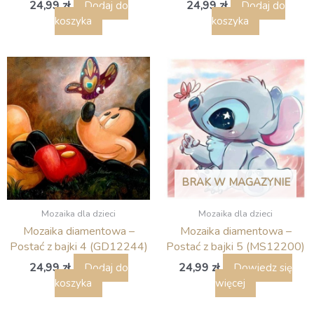
24,99
zł
24,99
zł
Dodaj do
Dodaj do
koszyka
koszyka
BRAK W MAGAZYNIE
Mozaika dla dzieci
Mozaika dla dzieci
Mozaika diamentowa –
Mozaika diamentowa –
Postać z bajki 4 (GD12244)
Postać z bajki 5 (MS12200)
24,99
zł
24,99
zł
Dodaj do
Dowiedz się
koszyka
więcej