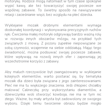
motorykę. Rodzice mogą natomiast w tym czasie spokojnie
wypić kawę, ale też towarzyszyć swojej pociesze we
wspólnej zabawie. To świetny sposób na nawiązywanie
relacji i zacieśnianie więzi, bez względu na płeć dziecka.
Wyklejanie mozaik drobnymi elementami wymaga
doskonałej koordynacji i wykonywania precyzyjnych ruchów
ręki. Ćwiczenia małej motoryki odgrywają bardzo ważną rolę
w rozwoju innych obszarów mózgu, na przykład tych
związanych z mową. Z pozoru zupełnie niepowiązane ze
sobą czynności, wzajemnie na siebie oddziałują. Mając tego
świadomość, można podsuwać swojej pociesze zabawki,
które wpływają na rozwój innych sfer i zapewniają jej
wszechstronne korzyści z zabawy.
Aby maluch rzeczywiście był zaangażowany w wyklejanie
kolejnych elementów, warto postarać się, by tematyka
mozaik dla dzieci była związana z jego zainteresowaniami.
Płeć nie ma tu większego znaczenia. Jeśli chłopiec chciałby
malować Calineczkę przy wykorzystaniu diamentów, a
dziewczynka woli stworzyć kowboja, nie ma w tym nic
złego. Ważne, by mały artysta był zadowolony ze swojego
wyboru. Dzięki temu tworzenie obrazu będzie mogło