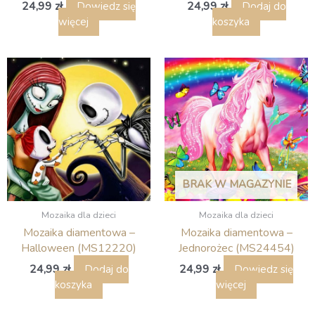
24,99
zł
24,99
zł
Dowiedz się
Dodaj do
więcej
koszyka
BRAK W MAGAZYNIE
Mozaika dla dzieci
Mozaika dla dzieci
Mozaika diamentowa –
Mozaika diamentowa –
Halloween (MS12220)
Jednorożec (MS24454)
24,99
zł
24,99
zł
Dodaj do
Dowiedz się
koszyka
więcej