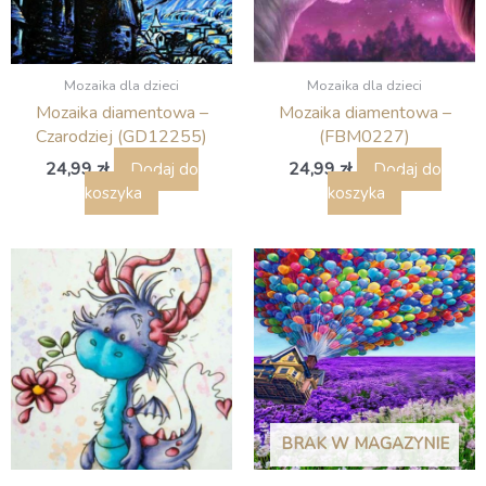
Mozaika dla dzieci
Mozaika dla dzieci
Mozaika diamentowa –
Mozaika diamentowa –
Czarodziej (GD12255)
(FBM0227)
24,99
zł
24,99
zł
Dodaj do
Dodaj do
koszyka
koszyka
BRAK W MAGAZYNIE