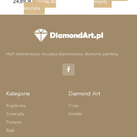
24,99
zł
Dodaj do
więcej
koszyka
Haft diamentowy, mozaika diamentowa, diamond painting
F
a
c
e
b
o
Kategorie
Diamond Art
o
k
Krajobrazy
O nas
-
Zwierzęta
Kontakt
f
Postacie
Bajki