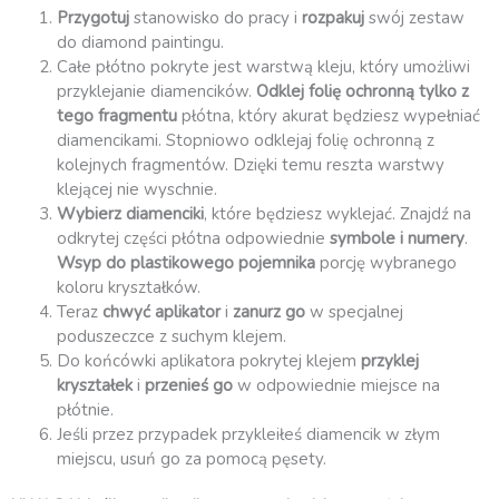
Przygotuj
stanowisko do pracy i
rozpakuj
swój zestaw
do diamond paintingu.
Całe płótno pokryte jest warstwą kleju, który umożliwi
przyklejanie diamencików.
Odklej folię ochronną
tylko z
tego fragmentu
płótna, który akurat będziesz wypełniać
diamencikami. Stopniowo odklejaj folię ochronną z
kolejnych fragmentów. Dzięki temu reszta warstwy
klejącej nie wyschnie.
Wybierz diamenciki
, które będziesz wyklejać. Znajdź na
odkrytej części płótna odpowiednie
symbole i numery
.
Wsyp do plastikowego pojemnika
porcję wybranego
koloru kryształków.
Teraz
chwyć aplikator
i
zanurz go
w specjalnej
poduszeczce z suchym klejem.
Do końcówki aplikatora pokrytej klejem
przyklej
kryształek
i
przenieś go
w odpowiednie miejsce na
płótnie.
Jeśli przez przypadek przykleiłeś diamencik w złym
miejscu, usuń go za pomocą pęsety.