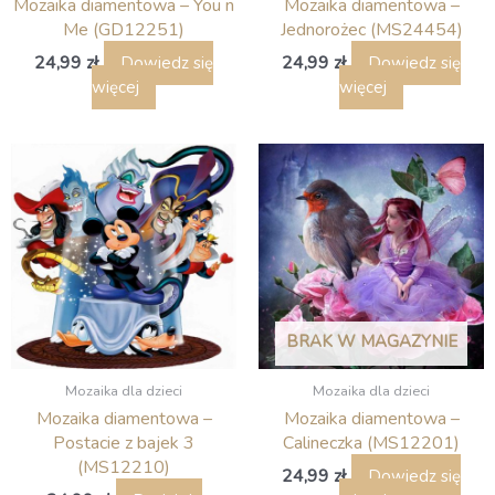
Mozaika diamentowa – You n
Mozaika diamentowa –
Me (GD12251)
Jednorożec (MS24454)
24,99
zł
24,99
zł
Dowiedz się
Dowiedz się
więcej
więcej
BRAK W MAGAZYNIE
Mozaika dla dzieci
Mozaika dla dzieci
Mozaika diamentowa –
Mozaika diamentowa –
Postacie z bajek 3
Calineczka (MS12201)
(MS12210)
24,99
zł
Dowiedz się