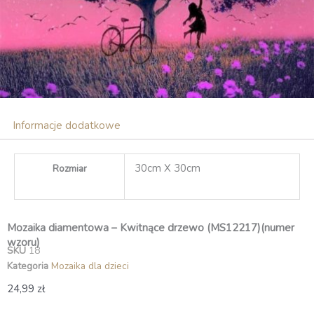
Informacje dodatkowe
30cm X 30cm
Rozmiar
Mozaika diamentowa – Kwitnące drzewo (MS12217)(numer
wzoru)
SKU
18
Kategoria
Mozaika dla dzieci
24,99
zł