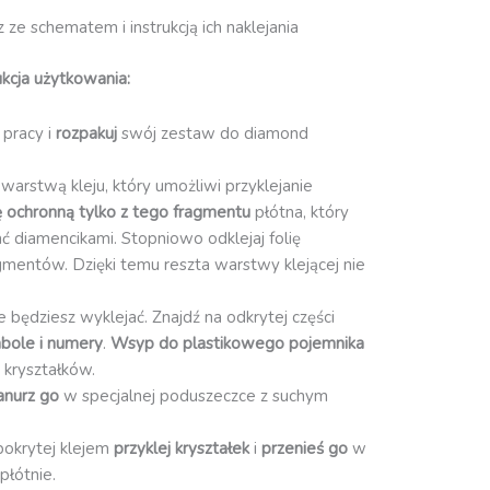
ze schematem i instrukcją ich naklejania
kcja użytkowania:
 pracy i
rozpakuj
swój zestaw do diamond
 warstwą kleju, który umożliwi przyklejanie
ię ochronną
tylko z tego fragmentu
płótna, który
ć diamencikami. Stopniowo odklejaj folię
gmentów. Dzięki temu reszta warstwy klejącej nie
re będziesz wyklejać. Znajdź na odkrytej części
bole i numery
.
Wsyp do plastikowego pojemnika
 kryształków.
anurz go
w specjalnej poduszeczce z suchym
pokrytej klejem
przyklej kryształek
i
przenieś go
w
płótnie.