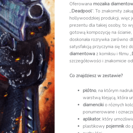
Oferowana
mozaika diamento
komiksu
„
Deadpool
”. To znakomity zaku
i
hollywoodzkiej produkcji, więc j
filmu
prezentu dla takiej osoby, to w
„Deadpool”
gotową kompozycję na ścianie, 
(GD12106)
doskonała rozrywka zarówno dla
satysfakcją przyczynia się też 
diamentowa
z komiksu i filmu „
szczegółowości i znakomicie o
Co znajdziesz w zestawie?
płótno
, na którym nadruk
warstwą klejącą, która u
diamenciki
o różnych kol
ponumerowane i oznacz
aplikator
, który umożliw
plastikowy
pojemnik
do 