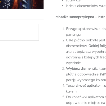
suchy klej
indeks diamencików wraz 
Mozaika samoprzylepna – instru
Przygotuj
stanowisko do
paintingu.
Całe płótno pokryte jest
diamencików.
Odklej fol
akurat będziesz wypełnia
ochronną z kolejnych fra
wyschnie.
Wybierz diamenciki
, któ
płótna odpowiednie
sym
porcję wybranego koloru
Teraz
chwyć aplikator
i
z
klejem.
Do końcówki aplikatora 
odpowiednie miejsce na 