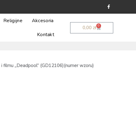
F
a
c
e
b
Religijne
Akcesoria
o
0
Wózek
o
0,00
zł
k
Kontakt
-
f
 i filmu „Deadpool” (GD12106)(numer wzoru)