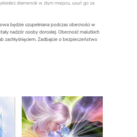
zykleiłeś diamencik w złym miejscu, usuń go za
owa będzie uzupełniana podczas obecności w
 stały nadzór osoby dorosłej. Obecność malutkich
ub zachłyśnięciem. Zadbajcie o bezpieczeństwo