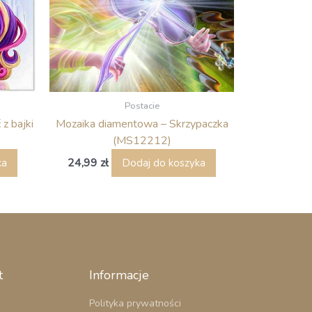
Postacie
z bajki
Mozaika diamentowa – Skrzypaczka
(MS12212)
24,99
zł
ka
Dodaj do koszyka
t
Informacje
Polityka prywatności