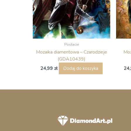
Postacie
Mozaika diamentowa – Czarodzieje
Moz
(GDA10439)
24,99
zł
24
Dodaj do koszyka