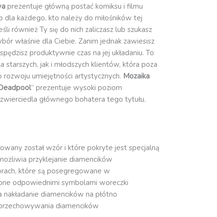
wa
prezentuje główną postać komiksu i filmu
p dla każdego, kto należy do miłośników tej
eśli również Ty się do nich zaliczasz lub szukasz
ybór właśnie dla Ciebie. Zanim jednak zawiesisz
spędzisz produktywnie czas na jej układaniu. To
 starszych, jak i młodszych klientów, która poza
do rozwoju umiejętności artystycznych.
Mozaika
Deadpool
” prezentuje wysoki poziom
dzwierciedla głównego bohatera tego tytułu.
owany został wzór i które pokryte jest specjalną
możliwia przyklejanie diamencików
orach, które są posegregowane w
one odpowiednimi symbolami woreczki
ia nakładanie diamencików na płótno
przechowywania diamencików