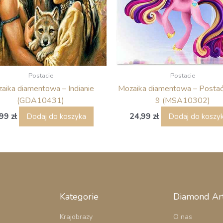
Postacie
Postacie
aika diamentowa – Indianie
Mozaika diamentowa – Postać 
(GDA10431)
9 (MSA10302)
,99
zł
24,99
zł
Dodaj do koszyka
Dodaj do koszy
Kategorie
Diamond Ar
Krajobrazy
O nas