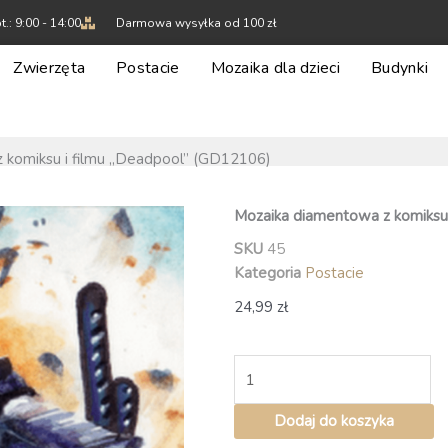
t.: 9:00 - 14:00
Darmowa wysyłka od 100 zł
Zwierzęta
Postacie
Mozaika dla dzieci
Budynki
 komiksu i filmu „Deadpool” (GD12106)
Mozaika diamentowa z komiksu
SKU
45
Kategoria
Postacie
24,99
zł
ilość
Mozaika
diamentowa
Dodaj do koszyka
z