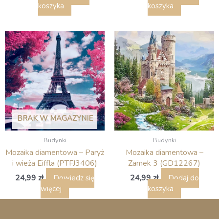
koszyka
koszyka
BRAK W MAGAZYNIE
Budynki
Budynki
Mozaika diamentowa – Paryż
Mozaika diamentowa –
i wieża Eiffla (PTFJ3406)
Zamek 3 (GD12267)
24,99
zł
24,99
zł
Dowiedz się
Dodaj do
więcej
koszyka