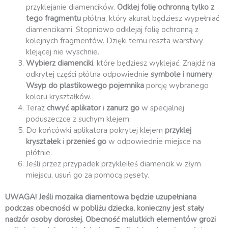
przyklejanie diamencików.
Odklej folię ochronną
tylko z
tego fragmentu
płótna, który akurat będziesz wypełniać
diamencikami. Stopniowo odklejaj folię ochronną z
kolejnych fragmentów. Dzięki temu reszta warstwy
klejącej nie wyschnie.
Wybierz diamenciki
, które będziesz wyklejać. Znajdź na
odkrytej części płótna odpowiednie
symbole i numery
.
Wsyp do plastikowego pojemnika
porcję wybranego
koloru kryształków.
Teraz
chwyć aplikator
i
zanurz go
w specjalnej
poduszeczce z suchym klejem.
Do końcówki aplikatora pokrytej klejem
przyklej
kryształek
i
przenieś go
w odpowiednie miejsce na
płótnie.
Jeśli przez przypadek przykleiłeś diamencik w złym
miejscu, usuń go za pomocą pęsety.
UWAGA! Jeśli mozaika diamentowa będzie uzupełniana
podczas obecności w pobliżu dziecka, konieczny jest stały
nadzór osoby dorosłej. Obecność malutkich elementów grozi