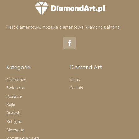
Haft diamentowy, mozaika diamentowa, diamond painting
F
a
c
e
b
o
Kategorie
Diamond Art
o
k
Krajobrazy
O nas
-
Zwierzęta
Kontakt
f
Postacie
Bajki
Budynki
Religijne
Akcesoria
Mozaika dla dzieci