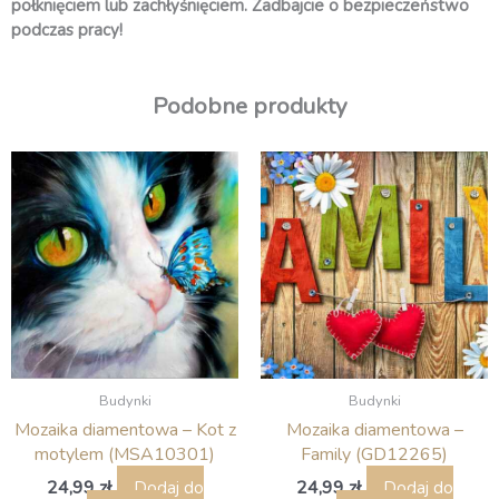
połknięciem lub zachłyśnięciem. Zadbajcie o bezpieczeństwo
podczas pracy!
Podobne produkty
Budynki
Budynki
Mozaika diamentowa – Kot z
Mozaika diamentowa –
motylem (MSA10301)
Family (GD12265)
24,99
zł
24,99
zł
Dodaj do
Dodaj do