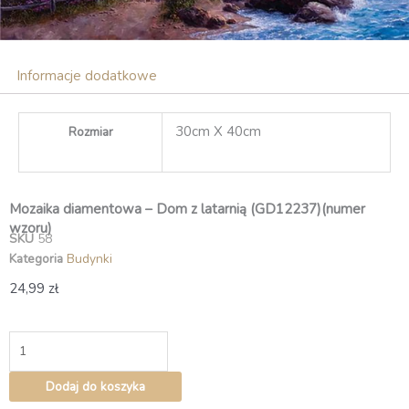
Informacje dodatkowe
30cm X 40cm
Rozmiar
Mozaika diamentowa – Dom z latarnią (GD12237)(numer
wzoru)
SKU
58
Kategoria
Budynki
24,99
zł
ilość
Mozaika
diamentowa
Dodaj do koszyka
–