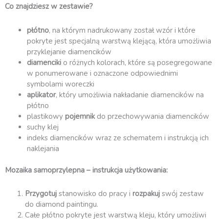
Dom
Co znajdziesz w zestawie?
z
latarnią
płótno
, na którym nadrukowany został wzór i które
(GD12237)
pokryte jest specjalną warstwą klejącą, która umożliwia
przyklejanie diamencików
diamenciki
o różnych kolorach, które są posegregowane
w ponumerowane i oznaczone odpowiednimi
symbolami woreczki
aplikator
, który umożliwia nakładanie diamencików na
płótno
plastikowy
pojemnik
do przechowywania diamencików
suchy klej
indeks diamencików wraz ze schematem i instrukcją ich
naklejania
Mozaika samoprzylepna – instrukcja użytkowania:
Przygotuj
stanowisko do pracy i
rozpakuj
swój zestaw
do diamond paintingu.
Całe płótno pokryte jest warstwą kleju, który umożliwi