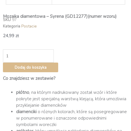
Mozaika diamentowa – Syrena (GD12277)(numer wzoru)
SKU
97
Kategoria
Postacie
24,99
zł
ilość
Mozaika
diamentowa
Dodaj do koszyka
–
Syrena
Co znajdziesz w zestawie?
(GD12277)
płótno
, na którym nadrukowany został wzór i które
pokryte jest specjalną warstwą klejącą, która umożliwia
przyklejanie diamencików
diamenciki
o różnych kolorach, które są posegregowane
w ponumerowane i oznaczone odpowiednimi
symbolami woreczki