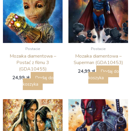
Postacie
Postacie
Mozaika diamentowa –
Mozaika diamentowa –
Postać z filmu 3
Superman (GDA10453)
(GDA10455)
24,99
zł
Dodaj do
24,99
zł
Dodaj do
koszyka
koszyka