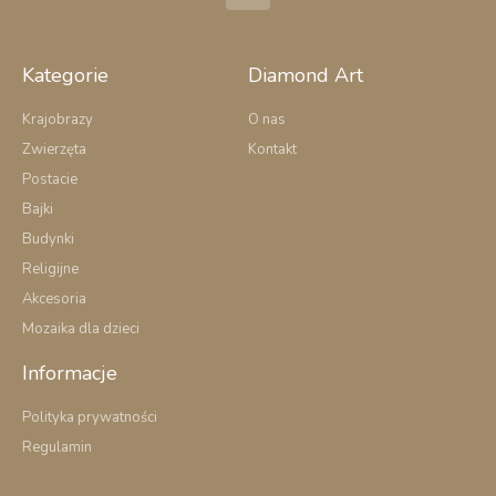
c
e
b
o
Kategorie
Diamond Art
o
k
Krajobrazy
O nas
-
Zwierzęta
Kontakt
f
Postacie
Bajki
Budynki
Religijne
Akcesoria
Mozaika dla dzieci
Informacje
Polityka prywatności
Regulamin