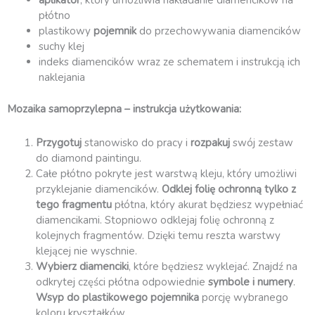
aplikator
, który umożliwia nakładanie diamencików na
płótno
plastikowy
pojemnik
do przechowywania diamencików
suchy klej
indeks diamencików wraz ze schematem i instrukcją ich
naklejania
Mozaika samoprzylepna – instrukcja użytkowania:
Przygotuj
stanowisko do pracy i
rozpakuj
swój zestaw
do diamond paintingu.
Całe płótno pokryte jest warstwą kleju, który umożliwi
przyklejanie diamencików.
Odklej folię ochronną
tylko z
tego fragmentu
płótna, który akurat będziesz wypełniać
diamencikami. Stopniowo odklejaj folię ochronną z
kolejnych fragmentów. Dzięki temu reszta warstwy
klejącej nie wyschnie.
Wybierz diamenciki
, które będziesz wyklejać. Znajdź na
odkrytej części płótna odpowiednie
symbole i numery
.
Wsyp do plastikowego pojemnika
porcję wybranego
koloru kryształków.