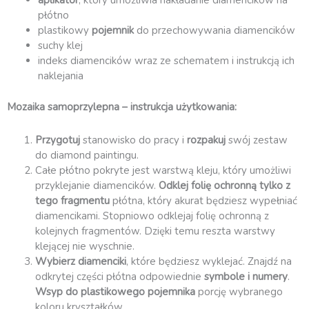
aplikator
, który umożliwia nakładanie diamencików na
płótno
plastikowy
pojemnik
do przechowywania diamencików
suchy klej
indeks diamencików wraz ze schematem i instrukcją ich
naklejania
Mozaika samoprzylepna – instrukcja użytkowania:
Przygotuj
stanowisko do pracy i
rozpakuj
swój zestaw
do diamond paintingu.
Całe płótno pokryte jest warstwą kleju, który umożliwi
przyklejanie diamencików.
Odklej folię ochronną
tylko z
tego fragmentu
płótna, który akurat będziesz wypełniać
diamencikami. Stopniowo odklejaj folię ochronną z
kolejnych fragmentów. Dzięki temu reszta warstwy
klejącej nie wyschnie.
Wybierz diamenciki
, które będziesz wyklejać. Znajdź na
odkrytej części płótna odpowiednie
symbole i numery
.
Wsyp do plastikowego pojemnika
porcję wybranego
koloru kryształków.