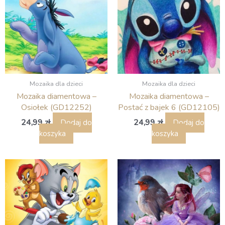
Mozaika dla dzieci
Mozaika dla dzieci
Mozaika diamentowa –
Mozaika diamentowa –
Osiołek (GD12252)
Postać z bajek 6 (GD12105)
24,99
zł
24,99
zł
Dodaj do
Dodaj do
koszyka
koszyka