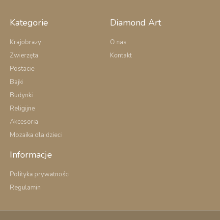
e
b
o
Kategorie
Diamond Art
o
k
Krajobrazy
O nas
-
Zwierzęta
Kontakt
f
Postacie
Bajki
Budynki
Religijne
Akcesoria
Mozaika dla dzieci
Informacje
Polityka prywatności
Regulamin