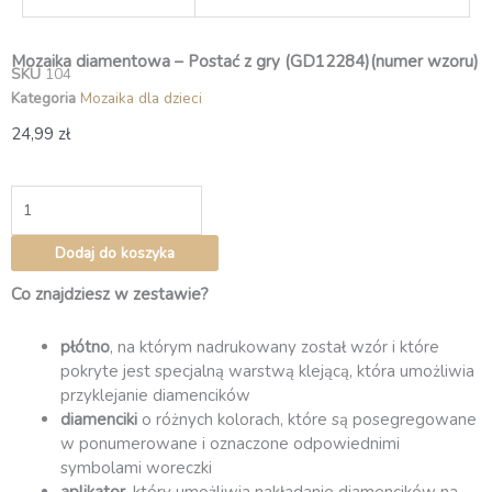
Mozaika diamentowa – Postać z gry (GD12284)(numer wzoru)
SKU
104
Kategoria
Mozaika dla dzieci
24,99
zł
ilość
Mozaika
diamentowa
Dodaj do koszyka
–
Postać
Co znajdziesz w zestawie?
z
gry
płótno
, na którym nadrukowany został wzór i które
(GD12284)
pokryte jest specjalną warstwą klejącą, która umożliwia
przyklejanie diamencików
diamenciki
o różnych kolorach, które są posegregowane
w ponumerowane i oznaczone odpowiednimi
symbolami woreczki