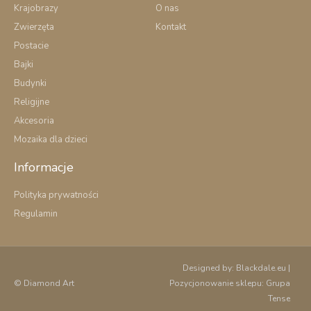
k
Krajobrazy
O nas
-
Zwierzęta
Kontakt
f
Postacie
Bajki
Budynki
Religijne
Akcesoria
Mozaika dla dzieci
Informacje
Polityka prywatności
Regulamin
Designed by:
Blackdale.eu
|
© Diamond Art
Pozycjonowanie sklepu:
Grupa
Tense