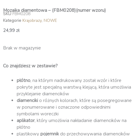
Mozaika diamentowa – (FBM0208)(numer wzoru)
SKU
FBM0208
Kategorie
Krajobrazy
,
NOWE
24,99
zł
Brak w magazynie
Co znajdziesz w zestawie?
płótno
, na którym nadrukowany został wzór i które
pokryte jest specjalną warstwą klejącą, która umożliwia
przyklejanie diamencików
diamenciki
o różnych kolorach, które są posegregowane
w ponumerowane i oznaczone odpowiednimi
symbolami woreczki
aplikator
, który umożliwia nakładanie diamencików na
płótno
plastikowy
pojemnik
do przechowywania diamencików