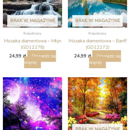
BRAK W MAGAZYNIE
BRAK W MAGAZYNIE
Krajobrazy
Krajobrazy
Mozaika diamentowa – Młyn
Mozaika diamentowa – Banff
(GD12278)
(GD12272)
24,99
zł
24,99
zł
Dowiedz się
Dowiedz się
więcej
więcej
BRAK W MAGAZYNIE