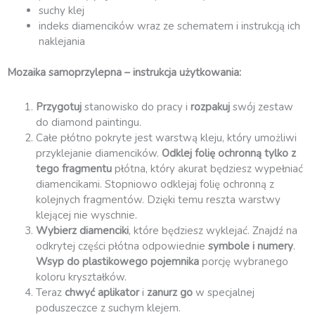
suchy klej
indeks diamencików wraz ze schematem i instrukcją ich
naklejania
Mozaika samoprzylepna – instrukcja użytkowania:
Przygotuj
stanowisko do pracy i
rozpakuj
swój zestaw
do diamond paintingu.
Całe płótno pokryte jest warstwą kleju, który umożliwi
przyklejanie diamencików.
Odklej folię ochronną
tylko z
tego fragmentu
płótna, który akurat będziesz wypełniać
diamencikami. Stopniowo odklejaj folię ochronną z
kolejnych fragmentów. Dzięki temu reszta warstwy
klejącej nie wyschnie.
Wybierz diamenciki
, które będziesz wyklejać. Znajdź na
odkrytej części płótna odpowiednie
symbole i numery
.
Wsyp do plastikowego pojemnika
porcję wybranego
koloru kryształków.
Teraz
chwyć aplikator
i
zanurz go
w specjalnej
poduszeczce z suchym klejem.