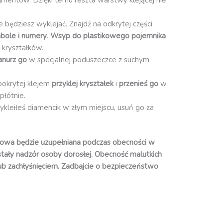
re będziesz wyklejać. Znajdź na odkrytej części
bole i numery
.
Wsyp do plastikowego pojemnika
 kryształków.
anurz go
w specjalnej poduszeczce z suchym
pokrytej klejem
przyklej kryształek
i
przenieś go
w
płótnie.
zykleiłeś diamencik w złym miejscu, usuń go za
owa będzie uzupełniana podczas obecności w
 stały nadzór osoby dorosłej. Obecność malutkich
ub zachłyśnięciem. Zadbajcie o bezpieczeństwo