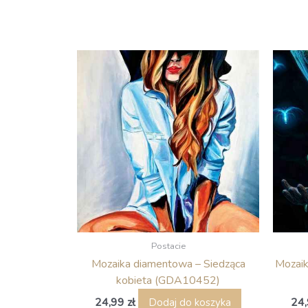
Postacie
Mozaika diamentowa – Siedząca
Mozaik
kobieta (GDA10452)
24,99
zł
24
Dodaj do koszyka