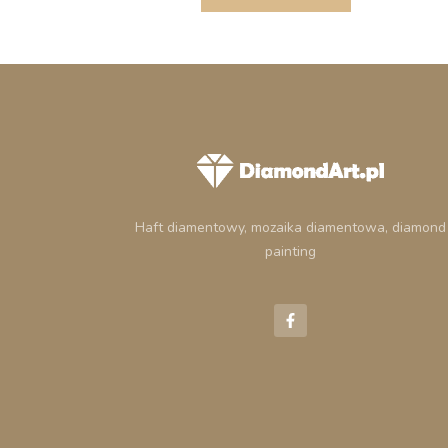
Haft diamentowy, mozaika diamentowa, diamond
painting
F
a
c
e
b
o
o
k
-
f