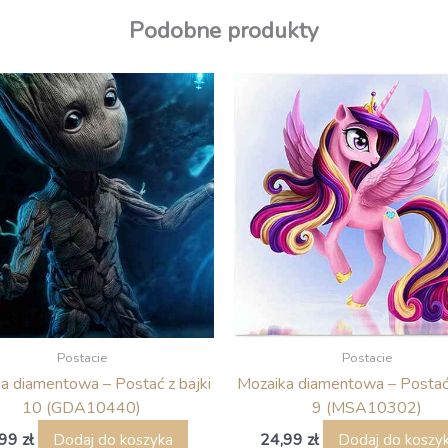
Podobne produkty
Postacie
Postacie
a diamentowa – Postać z bajki
Mozaika diamentowa – Postać 
10 (GDA10440)
9 (MSA10302)
,99
zł
24,99
zł
Dodaj do koszyka
Dodaj do koszy