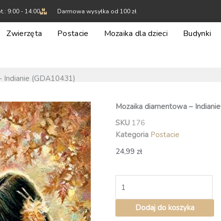
t.: 9:00 - 14:00
Darmowa wysyłka od 100 zł
Zwierzęta
Postacie
Mozaika dla dzieci
Budynki
– Indianie (GDA10431)
Mozaika diamentowa – Indiani
SKU
176
Kategoria
Postacie
24,99
zł
ilość
Mozaika
diamentowa
Dodaj do koszyka
-