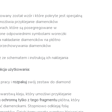
owany został wzór i które pokryte jest specjalną
możliwia przyklejanie diamencików
orach, które są posegregowane w
one odpowiednimi symbolami woreczki
ia nakładanie diamencików na płótno
przechowywania diamencików
ze schematem i instrukcją ich naklejania
kcja użytkowania:
 pracy i
rozpakuj
swój zestaw do diamond
 warstwą kleju, który umożliwi przyklejanie
ię ochronną
tylko z tego fragmentu
płótna, który
ć diamencikami. Stopniowo odklejaj folię
gmentów. Dzięki temu reszta warstwy klejącej nie