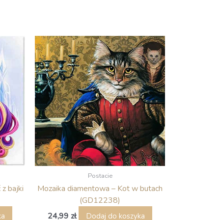
Postacie
z bajki
Mozaika diamentowa – Kot w butach
(GD12238)
24,99
zł
ka
Dodaj do koszyka