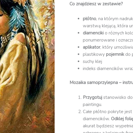
Co znajdziesz w zestawie?
Indianie
(GDA10431)
płótno
, na którym nadruk
warstwą klejącą, która u
diamenciki
o różnych kol
ponumerowane i oznacz
aplikator
, który umożliw
plastikowy
pojemnik
do 
suchy klej
indeks diamencików wraz 
Mozaika samoprzylepna – instru
Przygotuj
stanowisko do
paintingu.
Całe płótno pokryte jest
diamencików.
Odklej fol
akurat będziesz wypełnia
ochronną z kolejnych fra