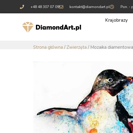
Przejdź
+48 48 307 07 09
kontakt@diamondart.pl
Pon. - p
do
treści
Krajobrazy
Strona główna
/
Zwierzęta
/ Mozaika diamentowa