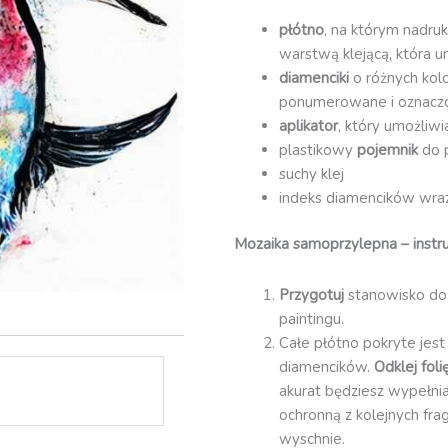
płótno
, na którym nadruk
warstwą klejącą, która u
diamenciki
o różnych kol
ponumerowane i oznacz
aplikator
, który umożliw
plastikowy
pojemnik
do 
suchy klej
indeks diamencików wraz 
Mozaika samoprzylepna – instru
Przygotuj
stanowisko do
paintingu.
Całe płótno pokryte jest
diamencików.
Odklej fol
akurat będziesz wypełnia
ochronną z kolejnych fra
wyschnie.