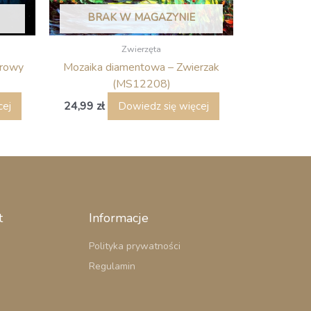
BRAK W MAGAZYNIE
Zwierzęta
orowy
Mozaika diamentowa – Zwierzak
(MS12208)
24,99
zł
cej
Dowiedz się więcej
t
Informacje
Polityka prywatności
Regulamin