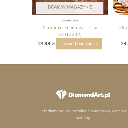
BRAK W MAGAZYNIE
Zwierzęta
Mozaika diamentowa – Lisy
Moz
(GD12242)
24,99
zł
24
Dowiedz się więcej
Haft diamentowy, mozaika diamentowa, diamond
painting