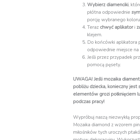
Wybierz diamenciki
, któ
płótna odpowiednie
sym
porcję wybranego koloru
Teraz
chwyć aplikator
i
z
klejem.
Do końcówki aplikatora 
odpowiednie miejsce na 
Jeśli przez przypadek pr
pomocą pęsety.
UWAGA! Jeśli mozaika diament
pobliżu dziecka, konieczny jest
elementów grozi połknięciem l
podczas pracy!
Wypróbuj naszą niezwykłą prop
Mozaika diamond z wzorem ping
miłośników tych uroczych ptakó
motyw dekoracyjny. Wykorzystu