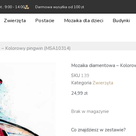
t.: 9:00 - 14:00
Darmowa wysyłka od 100 zł
Zwierzęta
Postacie
Mozaika dla dzieci
Budynki
 – Kolorowy pingwin (MSA10314)
Mozaika diamentowa – Koloro
SKU
139
Kategoria
Zwierzęta
24,99
zł
Brak w magazynie
Co znajdziesz w zestawie?