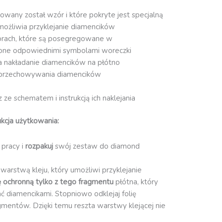
owany został wzór i które pokryte jest specjalną
możliwia przyklejanie diamencików
orach, które są posegregowane w
one odpowiednimi symbolami woreczki
ia nakładanie diamencików na płótno
przechowywania diamencików
ze schematem i instrukcją ich naklejania
kcja użytkowania:
 pracy i
rozpakuj
swój zestaw do diamond
 warstwą kleju, który umożliwi przyklejanie
ię ochronną
tylko z tego fragmentu
płótna, który
ć diamencikami. Stopniowo odklejaj folię
gmentów. Dzięki temu reszta warstwy klejącej nie