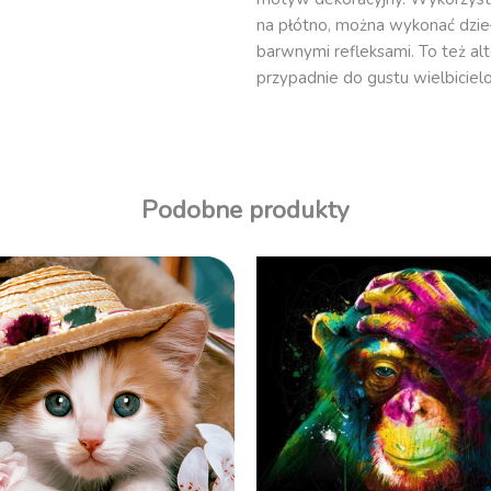
na płótno, można wykonać dzie
barwnymi refleksami. To też al
przypadnie do gustu wielbicie
Podobne produkty