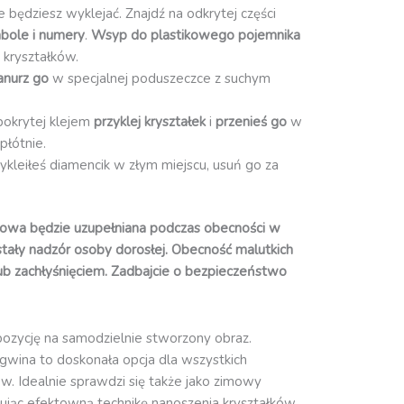
re będziesz wyklejać. Znajdź na odkrytej części
bole i numery
.
Wsyp do plastikowego pojemnika
 kryształków.
anurz go
w specjalnej poduszeczce z suchym
pokrytej klejem
przyklej kryształek
i
przenieś go
w
płótnie.
zykleiłeś diamencik w złym miejscu, usuń go za
owa będzie uzupełniana podczas obecności w
 stały nadzór osoby dorosłej. Obecność malutkich
ub zachłyśnięciem. Zadbajcie o bezpieczeństwo
ozycję na samodzielnie stworzony obraz.
wina to doskonała opcja dla wszystkich
w. Idealnie sprawdzi się także jako zimowy
jąc efektowną technikę nanoszenia kryształków