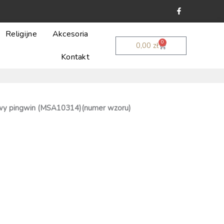
F
a
c
e
b
Religijne
Akcesoria
o
0
Wózek
o
0,00
zł
k
Kontakt
-
f
wy pingwin (MSA10314)(numer wzoru)