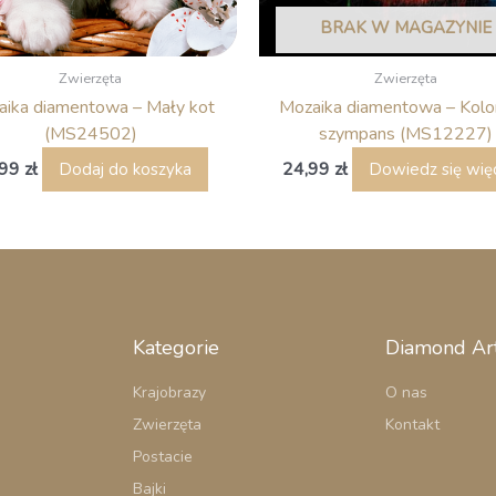
BRAK W MAGAZYNIE
Zwierzęta
Zwierzęta
aika diamentowa – Mały kot
Mozaika diamentowa – Kol
(MS24502)
szympans (MS12227)
,99
zł
24,99
zł
Dodaj do koszyka
Dowiedz się wię
Kategorie
Diamond Ar
Krajobrazy
O nas
Zwierzęta
Kontakt
Postacie
Bajki