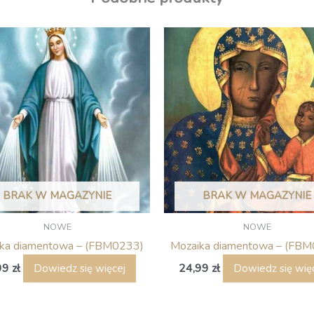
BRAK W MAGAZYNIE
BRAK W MAGAZYNIE
NOWE
NOWE
ka diamentowa – (FBM0233)
Mozaika diamentowa – (FB
99
zł
24,99
zł
Dowiedz się więcej
Dowiedz się wię