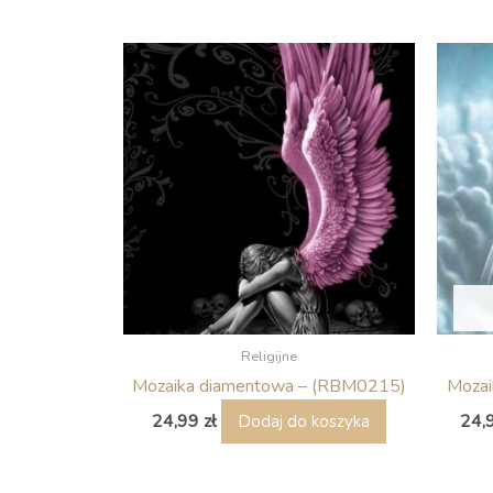
Religijne
Mozaika diamentowa – (RBM0215)
Mozai
24,99
zł
24,
Dodaj do koszyka