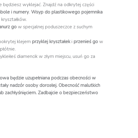
re będziesz wyklejać. Znajdź na odkrytej części
bole i numery
.
Wsyp do plastikowego pojemnika
 kryształków.
anurz go
w specjalnej poduszeczce z suchym
pokrytej klejem
przyklej kryształek
i
przenieś go
w
płótnie.
zykleiłeś diamencik w złym miejscu, usuń go za
owa będzie uzupełniana podczas obecności w
 stały nadzór osoby dorosłej. Obecność malutkich
ub zachłyśnięciem. Zadbajcie o bezpieczeństwo