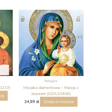
Religijne
M0232)
Mozaika diamentowa – Maryja z
Jezusem (GDA10406)
cej
24,99
zł
Dodaj do koszyka