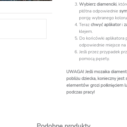
Wybierz diamenciki
, któ
płótna odpowiednie
sym
porcję wybranego koloru
Teraz
chwyć aplikator
i
z
klejem.
Do końcówki aplikatora 
odpowiednie miejsce na 
Jeśli przez przypadek pr
pomocą pęsety.
UWAGA! Jeśli mozaika diament
pobliżu dziecka, konieczny jest
elementów grozi połknięciem l
podczas pracy!
Podobne produkty