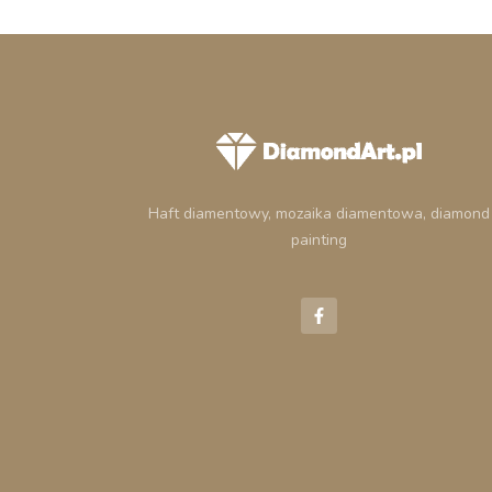
Haft diamentowy, mozaika diamentowa, diamond
painting
F
a
c
e
b
o
o
k
-
f