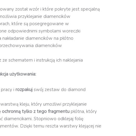
owany został wzór i które pokryte jest specjalną
możliwia przyklejanie diamencików
orach, które są posegregowane w
one odpowiednimi symbolami woreczki
ia nakładanie diamencików na płótno
przechowywania diamencików
ze schematem i instrukcją ich naklejania
kcja użytkowania:
 pracy i
rozpakuj
swój zestaw do diamond
 warstwą kleju, który umożliwi przyklejanie
ię ochronną
tylko z tego fragmentu
płótna, który
ć diamencikami. Stopniowo odklejaj folię
gmentów. Dzięki temu reszta warstwy klejącej nie