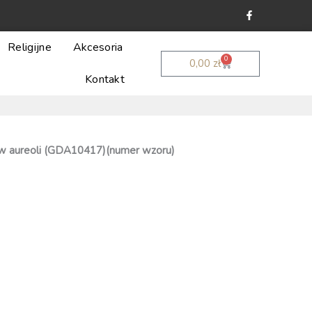
F
a
c
e
b
Religijne
Akcesoria
o
0
Wózek
o
0,00
zł
k
Kontakt
-
f
w aureoli (GDA10417)(numer wzoru)