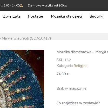
t.: 9:00 - 14:00
Darmowa wysyłka od 100 zł
Zwierzęta
Postacie
Mozaika dla dzieci
Budynki
– Maryja w aureoli (GDA10417)
Mozaika diamentowa – Maryja 
SKU
162
Kategoria
Religijne
24,99
zł
Brak w magazynie
Co znajdziesz w zestawie?