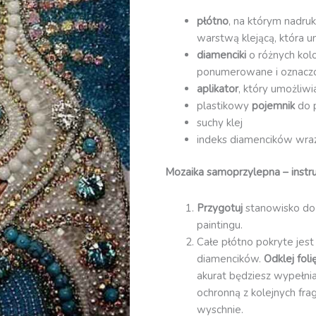
płótno
, na którym nadruk
warstwą klejącą, która u
diamenciki
o różnych kol
ponumerowane i oznacz
aplikator
, który umożliw
plastikowy
pojemnik
do 
suchy klej
indeks diamencików wraz 
Mozaika samoprzylepna – instru
Przygotuj
stanowisko do
paintingu.
Całe płótno pokryte jest
diamencików.
Odklej fol
akurat będziesz wypełnia
ochronną z kolejnych fra
wyschnie.