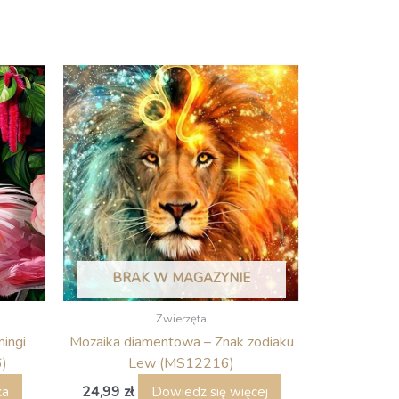
BRAK W MAGAZYNIE
Zwierzęta
ingi
Mozaika diamentowa – Znak zodiaku
)
Lew (MS12216)
24,99
zł
ka
Dowiedz się więcej