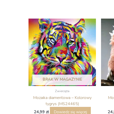
BRAK W MAGAZYNIE
Zwierzęta
Mozaika diamentowa – Kolorowy
Moz
tygrys (MS24465)
24,99
zł
24
Dowiedz się więcej