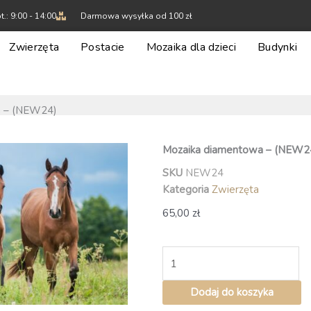
t.: 9:00 - 14:00
Darmowa wysyłka od 100 zł
Zwierzęta
Postacie
Mozaika dla dzieci
Budynki
a – (NEW24)
Mozaika diamentowa – (NEW2
SKU
NEW24
Kategoria
Zwierzęta
65,00
zł
ilość
Mozaika
diamentowa
Dodaj do koszyka
–