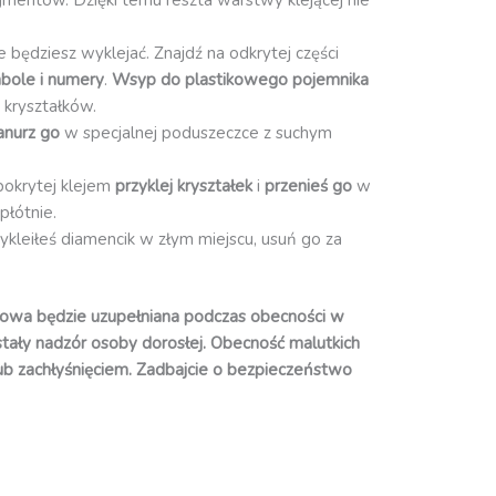
re będziesz wyklejać. Znajdź na odkrytej części
bole i numery
.
Wsyp do plastikowego pojemnika
 kryształków.
anurz go
w specjalnej poduszeczce z suchym
pokrytej klejem
przyklej kryształek
i
przenieś go
w
płótnie.
zykleiłeś diamencik w złym miejscu, usuń go za
owa będzie uzupełniana podczas obecności w
 stały nadzór osoby dorosłej. Obecność malutkich
ub zachłyśnięciem. Zadbajcie o bezpieczeństwo