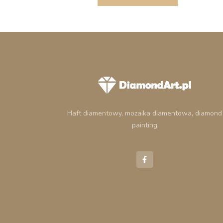
Haft diamentowy, mozaika diamentowa, diamond
painting
F
a
c
e
b
o
o
k
-
f