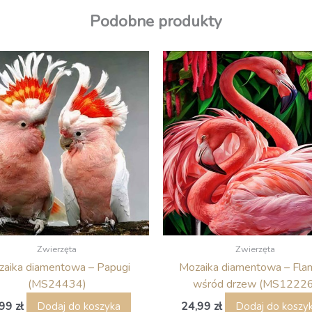
Podobne produkty
Zwierzęta
Zwierzęta
aika diamentowa – Papugi
Mozaika diamentowa – Flam
(MS24434)
wśród drzew (MS12226
,99
zł
24,99
zł
Dodaj do koszyka
Dodaj do koszy