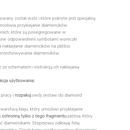
owany został wzór i które pokryte jest specjalną
możliwia przyklejanie diamencików
orach, które są posegregowane w
one odpowiednimi symbolami woreczki
ia nakładanie diamencików na płótno
przechowywania diamencików
ze schematem i instrukcją ich naklejania
kcja użytkowania:
 pracy i
rozpakuj
swój zestaw do diamond
 warstwą kleju, który umożliwi przyklejanie
ię ochronną
tylko z tego fragmentu
płótna, który
ć diamencikami. Stopniowo odklejaj folię
gmentów. Dzięki temu reszta warstwy klejącej nie