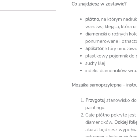
Co znajdziesz w zestawie?
(NEW24)
płótno
, na którym nadruk
warstwą klejącą, która u
diamenciki
o różnych kol
ponumerowane i oznacz
aplikator
, który umożliw
plastikowy
pojemnik
do 
suchy klej
indeks diamencików wraz 
Mozaika samoprzylepna – instru
Przygotuj
stanowisko do
paintingu.
Całe płótno pokryte jest
diamencików.
Odklej fol
akurat będziesz wypełnia
ochronną z kolejnych fra