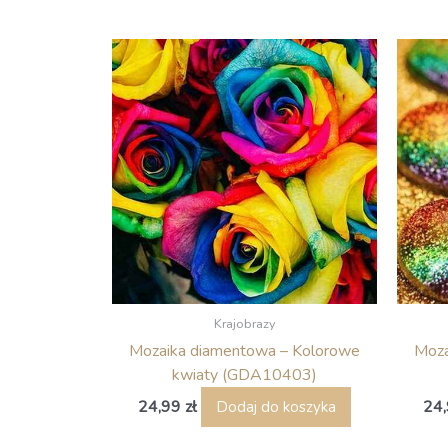
Krajobrazy
Mozaika diamentowa – Kolorowe
Moza
kwiaty (GDA10403)
24,99
zł
24
Dodaj do koszyka