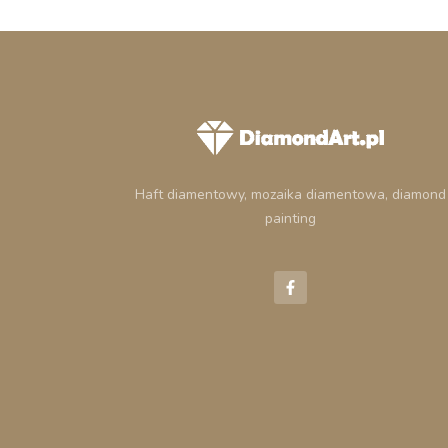
Haft diamentowy, mozaika diamentowa, diamond
painting
F
a
c
e
b
o
o
k
-
f