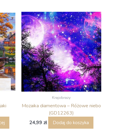
Krajobrazy
aki
Mozaika diamentowa – Różowe niebo
(GD12263)
24,99
zł
cej
Dodaj do koszyka