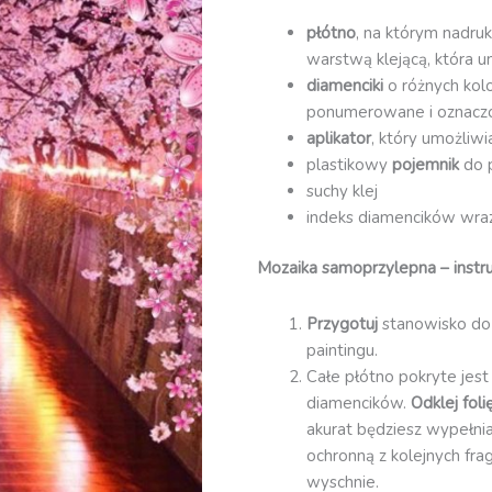
płótno
, na którym nadruk
warstwą klejącą, która u
diamenciki
o różnych kol
ponumerowane i oznacz
aplikator
, który umożliw
plastikowy
pojemnik
do 
suchy klej
indeks diamencików wraz 
Mozaika samoprzylepna – instru
Przygotuj
stanowisko do
paintingu.
Całe płótno pokryte jest
diamencików.
Odklej fol
akurat będziesz wypełnia
ochronną z kolejnych fra
wyschnie.