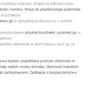
re będziesz wyklejać. Znajdź na odkrytej części
bole i numery
.
Wsyp do plastikowego pojemnika
 kryształków.
anurz go
w specjalnej poduszeczce z suchym
pokrytej klejem
przyklej kryształek
i
przenieś go
w
płótnie.
zykleiłeś diamencik w złym miejscu, usuń go za
owa będzie uzupełniana podczas obecności w
 stały nadzór osoby dorosłej. Obecność malutkich
ub zachłyśnięciem. Zadbajcie o bezpieczeństwo