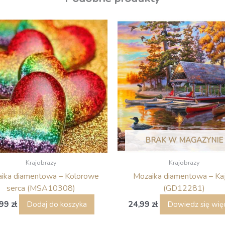
BRAK W MAGAZYNIE
Krajobrazy
Krajobrazy
ika diamentowa – Kolorowe
Mozaika diamentowa – Kaj
serca (MSA10308)
(GD12281)
,99
zł
24,99
zł
Dodaj do koszyka
Dowiedz się wię