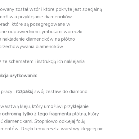
owany został wzór i które pokryte jest specjalną
możliwia przyklejanie diamencików
orach, które są posegregowane w
one odpowiednimi symbolami woreczki
ia nakładanie diamencików na płótno
przechowywania diamencików
ze schematem i instrukcją ich naklejania
kcja użytkowania:
 pracy i
rozpakuj
swój zestaw do diamond
 warstwą kleju, który umożliwi przyklejanie
ię ochronną
tylko z tego fragmentu
płótna, który
ć diamencikami. Stopniowo odklejaj folię
gmentów. Dzięki temu reszta warstwy klejącej nie