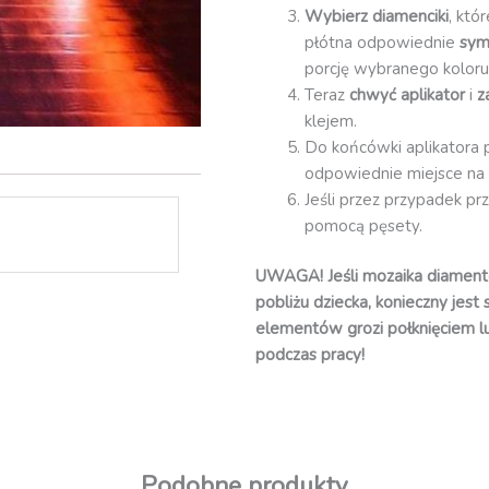
Wybierz diamenciki
, któ
płótna odpowiednie
sym
porcję wybranego koloru
Teraz
chwyć aplikator
i
z
klejem.
Do końcówki aplikatora 
odpowiednie miejsce na 
Jeśli przez przypadek pr
pomocą pęsety.
UWAGA! Jeśli mozaika diament
pobliżu dziecka, konieczny jest
elementów grozi połknięciem l
podczas pracy!
Podobne produkty