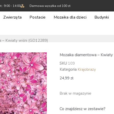
t.: 9:00 - 14:00
Darmowa wysyłka od 100 zł
Zwierzęta
Postacie
Mozaika dla dzieci
Budynki
 – Kwiaty wiśni (GD12289)
Mozaika diamentowa – Kwiaty 
SKU
109
Kategoria
Krajobrazy
24,99
zł
Brak w magazynie
Co znajdziesz w zestawie?