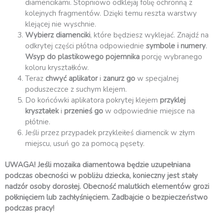
diamencikami. Stopniowo odklejaj folię ochronną z
kolejnych fragmentów. Dzięki temu reszta warstwy
klejącej nie wyschnie.
Wybierz diamenciki
, które będziesz wyklejać. Znajdź na
odkrytej części płótna odpowiednie
symbole i numery
.
Wsyp do plastikowego pojemnika
porcję wybranego
koloru kryształków.
Teraz
chwyć aplikator
i
zanurz go
w specjalnej
poduszeczce z suchym klejem.
Do końcówki aplikatora pokrytej klejem
przyklej
kryształek
i
przenieś go
w odpowiednie miejsce na
płótnie.
Jeśli przez przypadek przykleiłeś diamencik w złym
miejscu, usuń go za pomocą pęsety.
UWAGA! Jeśli mozaika diamentowa będzie uzupełniana
podczas obecności w pobliżu dziecka, konieczny jest stały
nadzór osoby dorosłej. Obecność malutkich elementów grozi
połknięciem lub zachłyśnięciem. Zadbajcie o bezpieczeństwo
podczas pracy!