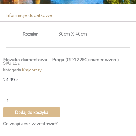
Informacje dodatkowe
30cm X 40cm
Rozmiar
Mozaika diamentowa – Praga (GD12292)(numer wzoru)
SKU
112
Kategoria
Krajobrazy
24,99
zł
ilość
Mozaika
diamentowa
Dodaj do koszyka
–
Praga
Co znajdziesz w zestawie?
(GD12292)