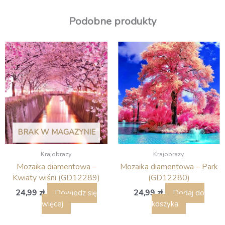
Podobne produkty
BRAK W MAGAZYNIE
Krajobrazy
Krajobrazy
Mozaika diamentowa –
Mozaika diamentowa – Park
Kwiaty wiśni (GD12289)
(GD12280)
24,99
zł
24,99
zł
Dowiedz się
Dodaj do
więcej
koszyka