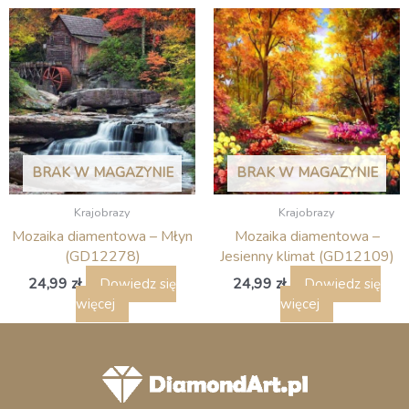
BRAK W MAGAZYNIE
BRAK W MAGAZYNIE
Krajobrazy
Krajobrazy
Mozaika diamentowa – Młyn
Mozaika diamentowa –
(GD12278)
Jesienny klimat (GD12109)
24,99
zł
24,99
zł
Dowiedz się
Dowiedz się
więcej
więcej