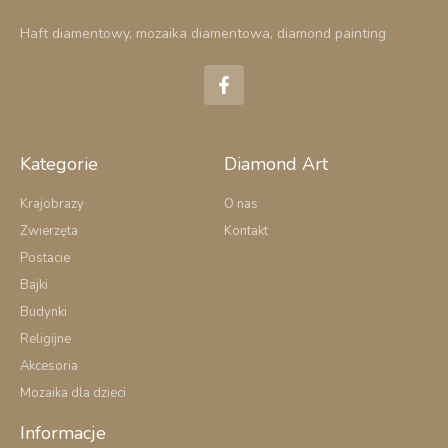
Haft diamentowy, mozaika diamentowa, diamond painting
F
a
c
e
b
o
Kategorie
Diamond Art
o
k
Krajobrazy
O nas
-
Zwierzęta
Kontakt
f
Postacie
Bajki
Budynki
Religijne
Akcesoria
Mozaika dla dzieci
Informacje