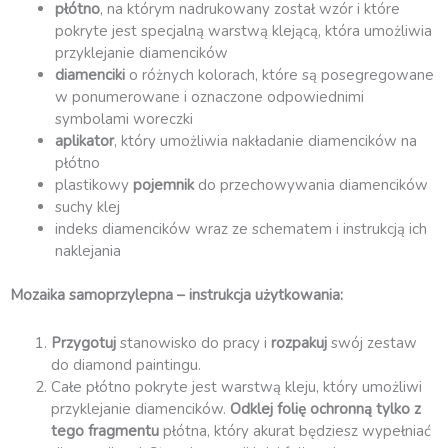
płótno
, na którym nadrukowany został wzór i które
pokryte jest specjalną warstwą klejącą, która umożliwia
przyklejanie diamencików
diamenciki
o różnych kolorach, które są posegregowane
w ponumerowane i oznaczone odpowiednimi
symbolami woreczki
aplikator
, który umożliwia nakładanie diamencików na
płótno
plastikowy
pojemnik
do przechowywania diamencików
suchy klej
indeks diamencików wraz ze schematem i instrukcją ich
naklejania
Mozaika samoprzylepna – instrukcja użytkowania:
Przygotuj
stanowisko do pracy i
rozpakuj
swój zestaw
do diamond paintingu.
Całe płótno pokryte jest warstwą kleju, który umożliwi
przyklejanie diamencików.
Odklej folię ochronną
tylko z
tego fragmentu
płótna, który akurat będziesz wypełniać