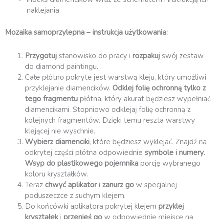
naklejania
Mozaika samoprzylepna – instrukcja użytkowania:
Przygotuj
stanowisko do pracy i
rozpakuj
swój zestaw
do diamond paintingu.
Całe płótno pokryte jest warstwą kleju, który umożliwi
przyklejanie diamencików.
Odklej folię ochronną
tylko z
tego fragmentu
płótna, który akurat będziesz wypełniać
diamencikami. Stopniowo odklejaj folię ochronną z
kolejnych fragmentów. Dzięki temu reszta warstwy
klejącej nie wyschnie.
Wybierz diamenciki
, które będziesz wyklejać. Znajdź na
odkrytej części płótna odpowiednie
symbole i numery
.
Wsyp do plastikowego pojemnika
porcję wybranego
koloru kryształków.
Teraz
chwyć aplikator
i
zanurz go
w specjalnej
poduszeczce z suchym klejem.
Do końcówki aplikatora pokrytej klejem
przyklej
kryształek
i
przenieś go
w odpowiednie miejsce na