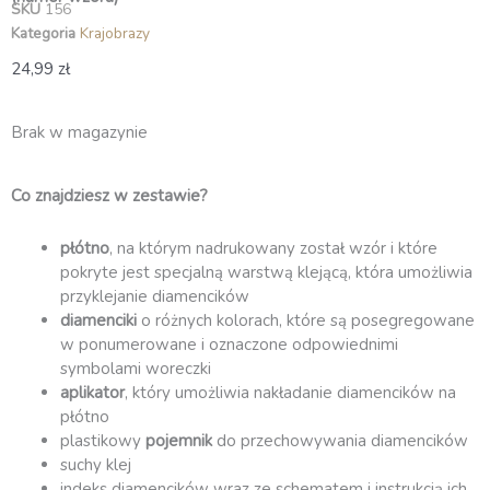
SKU
156
Kategoria
Krajobrazy
24,99
zł
Brak w magazynie
Co znajdziesz w zestawie?
płótno
, na którym nadrukowany został wzór i które
pokryte jest specjalną warstwą klejącą, która umożliwia
przyklejanie diamencików
diamenciki
o różnych kolorach, które są posegregowane
w ponumerowane i oznaczone odpowiednimi
symbolami woreczki
aplikator
, który umożliwia nakładanie diamencików na
płótno
plastikowy
pojemnik
do przechowywania diamencików
suchy klej
indeks diamencików wraz ze schematem i instrukcją ich