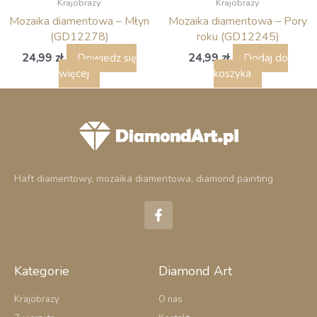
Krajobrazy
Krajobrazy
Mozaika diamentowa – Młyn
Mozaika diamentowa – Pory
(GD12278)
roku (GD12245)
24,99
zł
24,99
zł
Dowiedz się
Dodaj do
więcej
koszyka
Haft diamentowy, mozaika diamentowa, diamond painting
F
a
c
e
b
o
Kategorie
Diamond Art
o
k
Krajobrazy
O nas
-