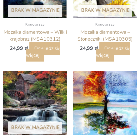
BRAK W MAGAZYNIE
BRAK W MAGAZYNIE
Krajobrazy
Krajobrazy
Mozaika diamentowa – Wilk i
Mozaika diamentowa –
krajobraz (MSA10312)
Słoneczniki (MSA10305)
24,99
zł
24,99
zł
Dowiedz się
Dowiedz się
więcej
więcej
BRAK W MAGAZYNIE